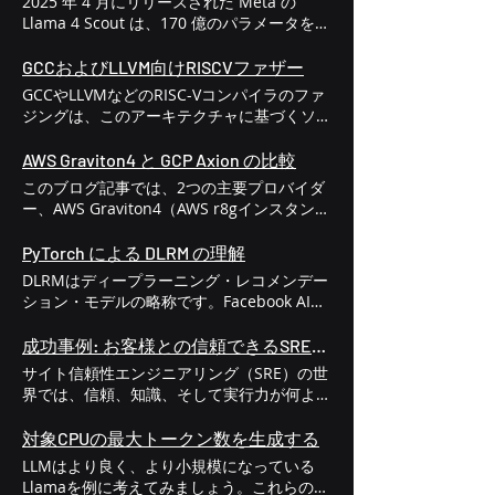
2025 年 4 月にリリースされた Meta の
Llama 4 Scout は、170 億のパラメータを持
つ汎用言語モデルであり、GPU なしで実行
されるものも含め、より幅広いアプリケーシ
GCCおよびLLVM向けRISCVファザー
ョンに強力な推論機能をもたらします。 こ
GCCやLLVMなどのRISC-Vコンパイラのファ
のブログでは、CPU のみのシステムでの
ジングは、このアーキテクチャに基づくソフ
Llama 4 Scout のベンチマークに焦点を当
トウェアエコシステム全体の正確性とセキュ
て、次の内容を取り上げます。 1秒あたりの
リティを確保するために不可欠な手法です。
AWS Graviton4 と GCP Axion の比較
トークン数 トークンあたりのレイテンシ 迅
目的は、コンパイルされたコードの脆弱性を
このブログ記事では、2つの主要プロバイダ
速な処理効率 量子化技術 x86、ARM、RISC-
見つけることではなく、誤ったコード生成、
ー、AWS Graviton4（AWS r8gインスタンス
V (RV64) 向けのアーキテクチャ固有の最適
予期しない動作、さらには悪用可能なセキュ
ベース）とGoogle Axion（GCP Axionイン
化 効率的な展開のためにGGUF形式に変換す
リティ脆弱性につながる可能性のあるコンパ
スタンスベース）のパフォーマンスを比較し
PyTorch による DLRM の理解
る CPU をベンチマークする理由は何ですか?
イラ自体の欠陥を明らかにすることです。
ます。どちらも先進的なArm Neoverse V2
ほとんどの LLM は GPU 上に展開されます
DLRMはディープラーニング・レコメンデー
コンパイラファジングが特別な課題となる理
アーキテクチャを基盤としています。今回
が、次のような場合には CPU のみの推論が
ション・モデルの略称です。Facebook AI
由 コンパイラファジングは、一般的なアプ
は、人気のインメモリデータストアである
必要になることがよくあります。 エッジデ
(Meta) が大規模なパーソナライズされたレ
リケーションにおけるファジングとは異なり
Valkey 8.0.1を用いて、それぞれのパフォー
バイス GPU アクセスのないクラウド VM オ
コメンデーションシステム向けに開発したニ
成功事例: お客様との信頼できるSREパートナーシップの構築方法
ます。プログラムにランダムなデータを入力
マンスを検証します。 競合：AWS
ープンハードウェアエコシステム（例：
ューラルネットワークアーキテクチャです。
するのではなく、 ランダムだが構文的には
サイト信頼性エンジニアリング（SRE）の世
Graviton4とGoogle Axion AWS Gravitonと
RISC-V） コスト重視の導入 これにより、特
DLRMは、 パーソナライズされたレコメン
正しいソースコードを生成し、 それをコン
界では、信頼、知識、そして実行力が何より
Google Axionは、AmazonとGoogleが提供
に量子化されたバリアントでは、Llama 4
デーションやランキング予測が必要な 実世
パイラに渡します。バイト列を変更するだけ
も重要です。私たちのチームが推論システム
する最新世代のARMベースサーバープロセ
Scout が強力な候補になります。 主要なベ
界のアプリケーション で広く利用されてい
の単純なファジングツールでは、解析すら不
分野の大手クライアントの一つにサービスを
対象CPUの最大トークン数を生成する
ッサです。どちらも、クラウドコンピューテ
ンチマーク指標 トークン/秒 全体的なスルー
ます 。DLRMは、クリックスルー率 (CTR)
可能なコードをすぐに生成してしまい、より
提供する機会を得たとき、競争が熾烈になる
ィング、機械学習、ハイパフォーマンスコン
プットは長い完了に重要です レイテンシ/ト
LLMはより良く、より小規模になっている
の予測とランキングタスク向けに設計されて
深刻なエラーを見逃してしまう可能性があり
ことは覚悟していました。多くの大手企業が
ピューティング（HPC）向けに特別に設計さ
ークン 1トークンを生成するのにかかる時
Llamaを例に考えてみましょう。これらのモ
います。 例: オンライン広告、電子商取引の
ます。 コンパイラ ファジングの主な目的