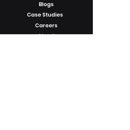
Blogs
Case Studies
Careers
About
フォローしてください:
© 2026 by
Whileone Techsoft Pvt
Ltd.