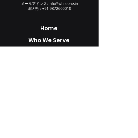
メールアドレス:
info@whileone.in
連絡先：+91
9372660010
Home
Who We Serve
Our Services
AI
Blogs
Case Studies
Careers
About
フォローしてください: