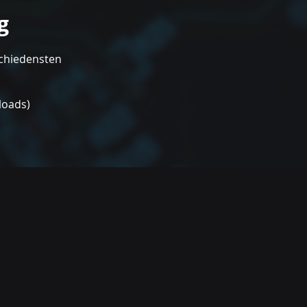
g
schiedensten
loads)