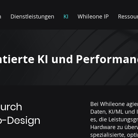
n
Dienstleistungen
KI
Whileone IP
Ressou
ntierte KI und Performan
durch
Bei Whileone agier
Daten, KI/ML und I
Co-Design
es, die Leistungs
Hardware zu über
spezialisierte, op