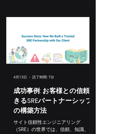
された当時、最高級のエントリーモデ
ルと目されていました。しかし、その
巨大なサイズのために、NVIDIA H100
アクセラレータなどの強力なハードウ
ェアが必要となりました。約9か月
後、MetaはLlama 3 8Bを発表しまし
た。これはサイズが約9分の1に縮小さ
れたモデルです。これにより、より小
型のAIアクセラレータや最適化された
CPUでも動作できるようになり、ハー
ドウェアコストと消費電力を大幅に削
4月13日
読了時間: 7分
減しました。驚くべきことに、Llama
3 8Bは精度テストにおいて、大型の前
成功事例: お客様との信頼で
モデルを上回る性能を発揮しました。
きるSREパートナーシップ
セットアップの詳細 llama.cppでテス
の構築方法
ト済み マシン: Gv4 r8g.24xlarge オペ
レーティングシステム: Ubuntu 2204
サイト信頼性エンジニアリング
カーネル: 6.8.AWS モデル: Meta-
（SRE）の世界では、信頼、知識、そ
Llama-3.1