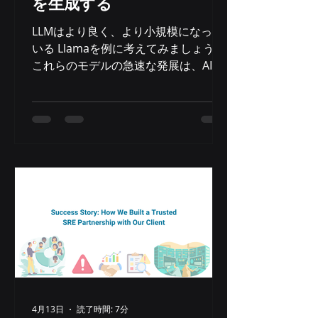
を生成する
LLMはより良く、より小規模になって
いる Llamaを例に考えてみましょう。
これらのモデルの急速な発展は、AIに
おける重要なトレンド、つまり効率性
とパフォーマンスの優先を示していま
す。 Llama 2 70Bが2023年8月に発売
された当時、最高級のエントリーモデ
ルと目されていました。しかし、その
巨大なサイズのために、NVIDIA H100
アクセラレータなどの強力なハードウ
ェアが必要となりました。約9か月
後、MetaはLlama 3 8Bを発表しまし
た。これはサイズが約9分の1に縮小さ
れたモデルです。これにより、より小
型のAIアクセラレータや最適化された
CPUでも動作できるようになり、ハー
ドウェアコストと消費電力を大幅に削
4月13日
読了時間: 7分