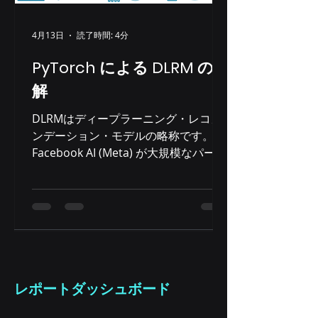
企業ですが、お客様のニーズに的確に
応えられるよう、綿密な ベンチマーク
調査の専門知識 と 業界知識 という独
4月13日
読了時間: 4分
自の強みを提供でき ました。複雑なシ
PyTorch による DLRM の理
ステムを迅速に理解し、データセンタ
ー運用における連携を確立し、ソリュ
解
ーションを開発する能力は、競合他社
DLRMはディープラーニング・レコメ
との差別化要因となっています。この
ンデーション・モデルの略称です。
専門知識と、適応力、そして学ぶ姿勢
Facebook AI (Meta) が大規模なパーソ
が相まって、契約を獲得し、お客様の
ナライズされたレコメンデーションシ
システムのL1サポートという、事業継
ステム向けに開発したニューラルネッ
続にとって極めて重要な業務を担うこ
トワークアーキテクチャです。DLRM
とができました。 初期学習曲線: SRE
は、 パーソナライズされたレコメンデ
の強固な基盤の構築 最初の数ヶ月は容
ーションやランキング予測が必要な 実
易ではありませんでした。複
世界のアプリケーション で広く利用さ
れています 。DLRMは、クリックスル
レポートダッシュボード
ー率 (CTR) の予測とランキングタスク
向けに設計されています。 例: オンラ