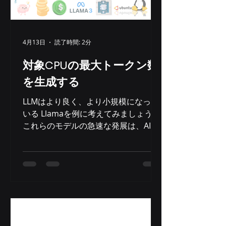
4月13日
読了時間: 2分
対象CPUの最大トークン数
を生成する
LLMはより良く、より小規模になって
いる Llamaを例に考えてみましょう。
これらのモデルの急速な発展は、AIに
おける重要なトレンド、つまり効率性
とパフォーマンスの優先を示していま
す。 Llama 2 70Bが2023年8月に発売
された当時、最高級のエントリーモデ
ルと目されていました。しかし、その
巨大なサイズのために、NVIDIA H100
アクセラレータなどの強力なハードウ
ェアが必要となりました。約9か月