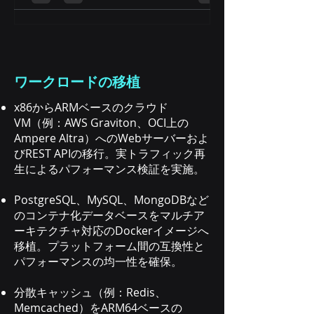
は、 パーソナライズされたレコメンデ
の強固な基盤の構築 最初の数ヶ月は容
ーションやランキング予測が必要な 実
易ではありませんでした。複
世界のアプリケーション で広く利用さ
れています 。DLRMは、クリックスル
ワークロードの移植
ー率 (CTR) の予測とランキングタスク
向けに設計されています。 例: オンラ
x86からARMベースのクラウド
イン広告、電子商取引の推奨、ソーシ
VM（例：AWS Graviton、OCI上の
ャル メディア フィードのランキン
Ampere Altra）へのWebサーバーおよ
グ、ストリーミング サービス、オンラ
びREST APIの移行。実トラフィック再
イン マーケットプレイス、クラシファ
生によるパフォーマンス検証を実施。
イド広告など。 DLRM の機能: DLRM
インストール オプション: git と
PostgreSQL、MySQL、MongoDBなど
のコンテナ化データベースをマルチア
python を使用してオリジナルの
ーキテクチャ対応のDockerイメージへ
Facebook DLRM (PyTorch) をインス
移植。プラットフォーム間の互換性と
トールします。 TorchRec を使用して
パフォーマンスの均一性を確保。
DLRM をインストールする NVIDIA
DLRMをインストールする Docker に
分散キャッシュ（例：Redis、
DLRM をインストールする (CPU のみ
Memcached）をARM64ベースの