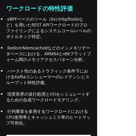
ー率 (CTR) の予測とランキングタスク
ワークロードの特性評価
向けに設計されています。 例: オンラ
eBPFベースのツール（bccやbpftoolsな
イン広告、電子商取引の推奨、ソーシ
ど）を用いたREST APIワークロードのプロ
ャル メディア フィードのランキン
ファイリングによるシステムコールレベルの
グ、ストリーミング サービス、オンラ
ボトルネック特定。
イン マーケットプレイス、クラシファ
RedisやMemcachedなどのインメモリデー
イド広告など。 DLRM の機能: DLRM
タベースにおける、ARM64とx86プラットフ
インストール オプション: git と
ォーム間のメモリアクセスパターン分析。
python を使用してオリジナルの
バースト性のあるトラフィック条件下にお
Facebook DLRM (PyTorch) をインス
けるKafkaコンシューマーのレイテンシとス
トールします。 TorchRec を使用して
ループット特性評価。
DLRM をインストールする NVIDIA
DLRMをインストールする Docker に
現実世界の並行処理とI/Oをシミュレートす
るための合成ワークロードモデリング。
DLRM をインストールする (CPU のみ
または
行列乗算を多用するワークロードにおける
CPU使用率とキャッシュミス率のヒートマッ
プ可視化。