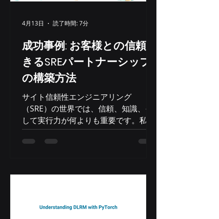
CPUでも動作できるようになり、ハー
ドウェアコストと消費電力を大幅に削
4月13日
読了時間: 7分
減しました。驚くべきことに、Llama
3 8Bは精度テストにおいて、大型の前
成功事例: お客様との信頼で
モデルを上回る性能を発揮しました。
きるSREパートナーシップ
セットアップの詳細 llama.cppでテス
の構築方法
ト済み マシン: Gv4 r8g.24xlarge オペ
レーティングシステム: Ubuntu 2204
サイト信頼性エンジニアリング
カーネル: 6.8.AWS モデル: Meta-
（SRE）の世界では、信頼、知識、そ
Llama-3.1
して実行力が何よりも重要です。私た
ちのチームが推論システム分野の大手
クライアントの一つにサービスを提供
する機会を得たとき、競争が熾烈にな
ることは覚悟していました。多くの大
手企業が同じプロジェクトを競い合っ
ていました。しかし、私たちはこれ
を、専門知識、コミットメント、そし
て適切なアプローチが、規模やスケー