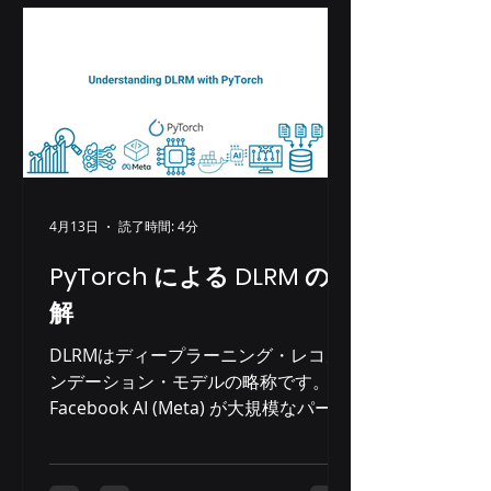
手企業が同じプロジェクトを競い合っ
ていました。しかし、私たちはこれ
を、専門知識、コミットメント、そし
て適切なアプローチが、規模やスケー
ルを凌駕することを証明する機会だと
捉えました。 私たちは比較的小規模な
企業ですが、お客様のニーズに的確に
応えられるよう、綿密な ベンチマーク
調査の専門知識 と 業界知識 という独
4月13日
読了時間: 4分
自の強みを提供でき ました。複雑なシ
PyTorch による DLRM の理
ステムを迅速に理解し、データセンタ
ー運用における連携を確立し、ソリュ
解
ーションを開発する能力は、競合他社
DLRMはディープラーニング・レコメ
との差別化要因となっています。この
ンデーション・モデルの略称です。
専門知識と、適応力、そして学ぶ姿勢
Facebook AI (Meta) が大規模なパーソ
が相まって、契約を獲得し、お客様の
ナライズされたレコメンデーションシ
システムのL1サポートという、事業継
ステム向けに開発したニューラルネッ
続にとって極めて重要な業務を担うこ
トワークアーキテクチャです。DLRM
とができました。 初期学習曲線: SRE