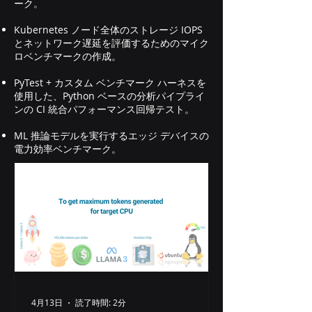
ーク。
Kubernetes ノード全体のストレージ IOPS
とネットワーク遅延を評価するためのマイク
ロベンチマークの作成。
PyTest + カスタム ベンチマーク ハーネスを
使用した、Python ベースの分析パイプライ
ンの CI 統合パフォーマンス回帰テスト。
ML 推論モデルを実行するエッジ デバイスの
電力効率ベンチマーク。
4月13日
読了時間: 2分