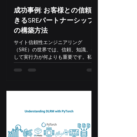
減しました。驚くべきことに、Llama
3 8Bは精度テストにおいて、大型の前
成功事例: お客様との信頼で
モデルを上回る性能を発揮しました。
きるSREパートナーシップ
セットアップの詳細 llama.cppでテス
の構築方法
ト済み マシン: Gv4 r8g.24xlarge オペ
レーティングシステム: Ubuntu 2204
サイト信頼性エンジニアリング
カーネル: 6.8.AWS モデル: Meta-
（SRE）の世界では、信頼、知識、そ
Llama-3.1
して実行力が何よりも重要です。私た
ちのチームが推論システム分野の大手
クライアントの一つにサービスを提供
する機会を得たとき、競争が熾烈にな
ることは覚悟していました。多くの大
手企業が同じプロジェクトを競い合っ
ていました。しかし、私たちはこれ
を、専門知識、コミットメント、そし
て適切なアプローチが、規模やスケー
ルを凌駕することを証明する機会だと
捉えました。 私たちは比較的小規模な