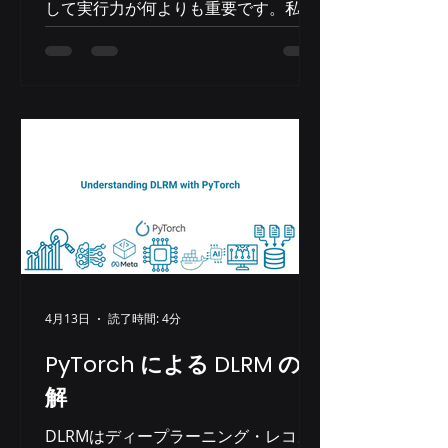
して実行力が何よりも重要です。私た
ちのチームが推論システム分野の大手
クライアントの一つにサービスを提供
する機会を得たとき、競争が熾烈にな
ることは覚悟していました。多くの大
手企業が同じプロジェクトを競い合っ
ていました。しかし、私たちはこれ
を、専門知識、コミットメント、そし
て適切なアプローチが、規模やスケー
ルを凌駕することを証明する機会だと
捉えました。 私たちは比較的小規模な
企業ですが、お客様のニーズに的確に
応えられるよう、綿密な ベンチマーク
調査の専門知識 と 業界知識 という独
4月13日
読了時間: 4分
自の強みを提供でき ました。複雑なシ
PyTorch による DLRM の理
ステムを迅速に理解し、データセンタ
ー運用における連携を確立し、ソリュ
解
ーションを開発する能力は、競合他社
DLRMはディープラーニング・レコメ
との差別化要因となっています。この