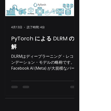
ルを凌駕することを証明する機会だと
捉えました。 私たちは比較的小規模な
企業ですが、お客様のニーズに的確に
応えられるよう、綿密な ベンチマーク
調査の専門知識 と 業界知識 という独
4月13日
読了時間: 4分
自の強みを提供でき ました。複雑なシ
PyTorch による DLRM の理
ステムを迅速に理解し、データセンタ
ー運用における連携を確立し、ソリュ
解
ーションを開発する能力は、競合他社
DLRMはディープラーニング・レコメ
との差別化要因となっています。この
ンデーション・モデルの略称です。
専門知識と、適応力、そして学ぶ姿勢
Facebook AI (Meta) が大規模なパーソ
が相まって、契約を獲得し、お客様の
ナライズされたレコメンデーションシ
システムのL1サポートという、事業継
ステム向けに開発したニューラルネッ
続にとって極めて重要な業務を担うこ
トワークアーキテクチャです。DLRM
とができました。 初期学習曲線: SRE
は、 パーソナライズされたレコメンデ
の強固な基盤の構築 最初の数ヶ月は容
ーションやランキング予測が必要な 実
易ではありませんでした。複
世界のアプリケーション で広く利用さ
れています 。DLRMは、クリックスル