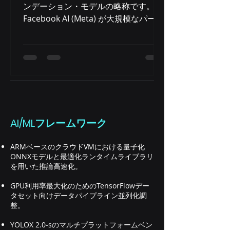
ンデーション・モデルの略称です。
専門知識と、適応力、そして学ぶ姿勢
Facebook AI (Meta) が大規模なパーソ
が相まって、契約を獲得し、お客様の
ナライズされたレコメンデーションシ
システムのL1サポートという、事業継
ステム向けに開発したニューラルネッ
続にとって極めて重要な業務を担うこ
トワークアーキテクチャです。DLRM
とができました。 初期学習曲線: SRE
は、 パーソナライズされたレコメンデ
の強固な基盤の構築 最初の数ヶ月は容
ーションやランキング予測が必要な 実
易ではありませんでした。複
世界のアプリケーション で広く利用さ
れています 。DLRMは、クリックスル
ー率 (CTR) の予測とランキングタスク
AI/MLフレームワーク
向けに設計されています。 例: オンラ
イン広告、電子商取引の推奨、ソーシ
ARMベースのクラウドVMにおける量子化
ャル メディア フィードのランキン
ONNXモデルと最適化ランタイムライブラリ
グ、ストリーミング サービス、オンラ
を用いた推論高速化。
イン マーケットプレイス、クラシファ
GPU利用率最大化のためのTensorFlowデー
イド広告など。 DLRM の機能: DLRM
タセット向けデータパイプライン並列化調
インストール オプション: git と
整。
python を使用してオリジナルの
YOLOX 2.0-sのマルチプラットフォームベン
Facebook DLRM (PyTorch) をインス