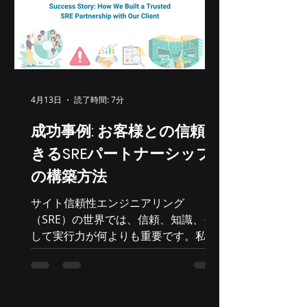
後、MetaはLlama 3 8Bを発表しまし
た。これはサイズが約9分の1に縮小さ
れたモデルです。これにより、より小
型のAIアクセラレータや最適化された
CPUでも動作できるようになり、ハー
ドウェアコストと消費電力を大幅に削
4月13日
読了時間: 7分
減しました。驚くべきことに、Llama
3 8Bは精度テストにおいて、大型の前
成功事例: お客様との信頼で
モデルを上回る性能を発揮しました。
きるSREパートナーシップ
セットアップの詳細 llama.cppでテス
の構築方法
ト済み マシン: Gv4 r8g.24xlarge オペ
レーティングシステム: Ubuntu 2204
サイト信頼性エンジニアリング
カーネル: 6.8.AWS モデル: Meta-
（SRE）の世界では、信頼、知識、そ
Llama-3.1
して実行力が何よりも重要です。私た
ちのチームが推論システム分野の大手
クライアントの一つにサービスを提供
する機会を得たとき、競争が熾烈にな
ることは覚悟していました。多くの大