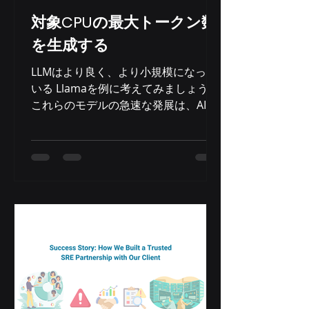
対象CPUの最大トークン数
を生成する
LLMはより良く、より小規模になって
いる Llamaを例に考えてみましょう。
これらのモデルの急速な発展は、AIに
おける重要なトレンド、つまり効率性
とパフォーマンスの優先を示していま
す。 Llama 2 70Bが2023年8月に発売
された当時、最高級のエントリーモデ
ルと目されていました。しかし、その
巨大なサイズのために、NVIDIA H100
アクセラレータなどの強力なハードウ
ェアが必要となりました。約9か月
後、MetaはLlama 3 8Bを発表しまし
た。これはサイズが約9分の1に縮小さ
れたモデルです。これにより、より小
型のAIアクセラレータや最適化された