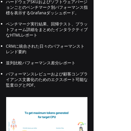
ハードウェアSKUおよびソフトウェアバージ
イン広告、電子商取引の推奨、ソーシ
ョンごとのベンチマーク別パフォーマンス指
ャル メディア フィードのランキン
標を表示するGrafanaダッシュボード。
グ、ストリーミング サービス、オンラ
イン マーケットプレイス、クラシファ
ベンチマーク実行結果、回帰テスト、プラッ
トフォーム詳細をまとめたインタラクティブ
イド広告など。 DLRM の機能: DLRM
なHTMLレポート
インストール オプション: git と
python を使用してオリジナルの
CRMに統合された日々のパフォーマンスト
Facebook DLRM (PyTorch) をインス
レンド要約
トールします。 TorchRec を使用して
並列比較パフォーマンス差分レポート
DLRM をインストールする NVIDIA
DLRMをインストールする Docker に
パフォーマンスレビューおよび顧客コンプラ
DLRM をインストールする (CPU のみ
イアンス文書化のためのエクスポート可能な
監査ログとPDF。
または