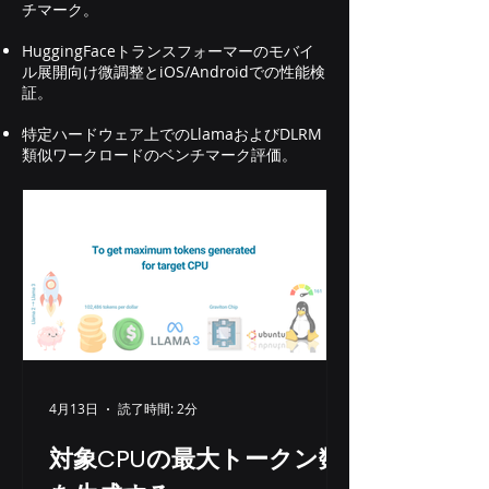
チマーク。
トールします。 TorchRec を使用して
DLRM をインストールする NVIDIA
HuggingFaceトランスフォーマーのモバイ
ル展開向け微調整とiOS/Androidでの性能検
DLRMをインストールする Docker に
証。
DLRM をインストールする (CPU のみ
または
特定ハードウェア上でのLlamaおよびDLRM
類似ワークロードのベンチマーク評価。
4月13日
読了時間: 2分
対象CPUの最大トークン数