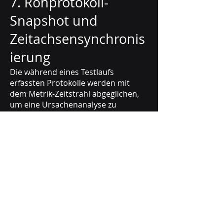
7. Rohprotokoll-
Snapshot und
Zeitachsensynchronis
ierung
Die während eines Testlaufs
erfassten Protokolle werden mit
dem Metrik-Zeitstrahl abgeglichen,
um eine Ursachenanalyse zu
ermöglichen.
Hauptfähigkeiten:
Zeitstempel-Synchronisierung:
Durch Klicken auf einen Ausschlag
im Metrikdiagramm werden die
entsprechenden Protokolleinträge
automatisch hervorgehoben.
Suchfunktion: Protokolle können
mithilfe von Suchbegriffen wie
„FEHLER“ oder „OOM“ gefiltert