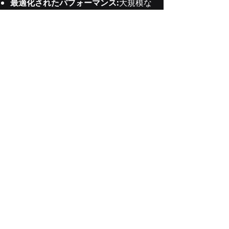
最適化されたパフォーマンス:
大規模な
構成のチューニングとスループットの
向上。
シームレスな移行:
ソフトウェアの移
植、検証、および統合サービス。
よりスマートなクラウド支出:
CloudNudge によるクラウド コストの
最適化、監査、クラウド間の調整。
Disclaimer
: All logos, trademarks, and icons
used on this website are for representation
purposes only. They are the property of their
respective owners and do not imply any
endorsement or affiliation.