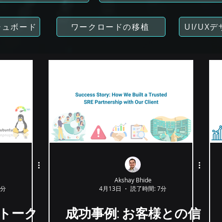
シュボード
ワークロードの移植
UI/UX
Akshay Bhide
2分
4月13日
読了時間: 7分
大トーク
成功事例: お客様との信