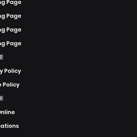
ng Page
ng Page
ng Page
ng Page
要
y Policy
 Policy
果
nline
cations