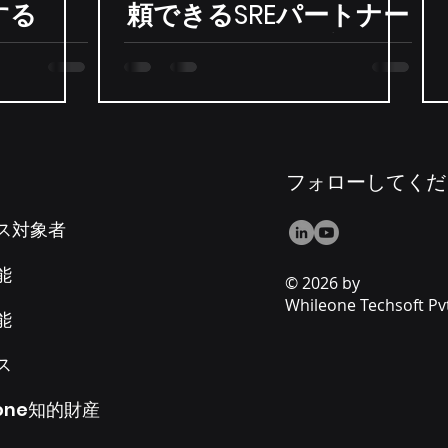
する
頼できるSREパートナー
シップの構築方法
フォローしてくだ
ス対象者
能
© 2026 by
Whileone Techsoft Pvt
能
ス
eone知的財産