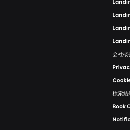
Landi
Landi
Landi
Landi
会社概
Privac
Cookie
検索結
Book O
Notifi